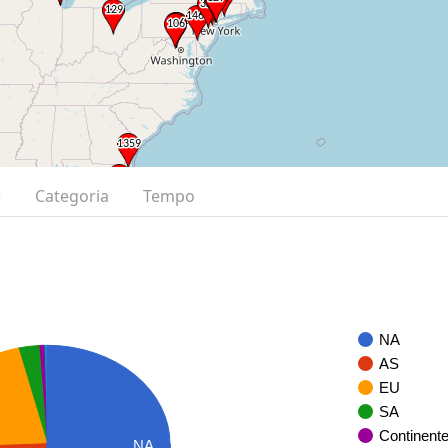
e
Categoria
Tempo
NA
AS
EU
SA
Continent
NA