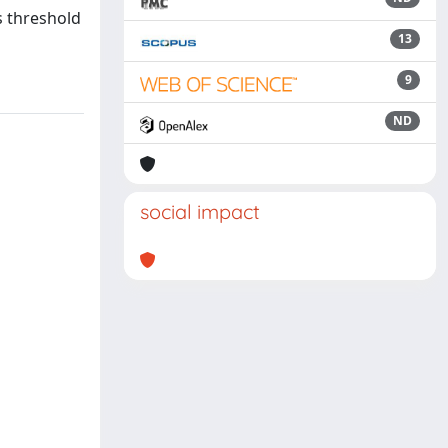
s threshold
13
9
ND
social impact