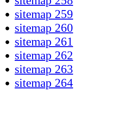
sitemap 258
sitemap 259
sitemap 260
sitemap 261
sitemap 262
sitemap 263
sitemap 264