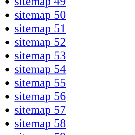
sitemap 49
sitemap 50
sitemap 51
sitemap 52
sitemap 53
sitemap 54
sitemap 55
sitemap 56
sitemap 57
sitemap 58