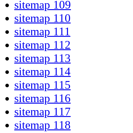
sitemap 109
sitemap 110
sitemap 111
sitemap 112
sitemap 113
sitemap 114
sitemap 115
sitemap 116
sitemap 117
sitemap 118