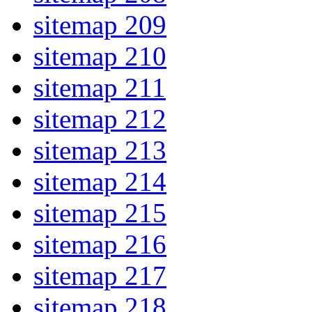
sitemap 209
sitemap 210
sitemap 211
sitemap 212
sitemap 213
sitemap 214
sitemap 215
sitemap 216
sitemap 217
sitemap 218