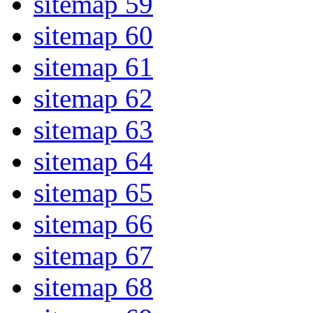
sitemap 59
sitemap 60
sitemap 61
sitemap 62
sitemap 63
sitemap 64
sitemap 65
sitemap 66
sitemap 67
sitemap 68