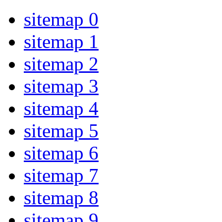
sitemap 0
sitemap 1
sitemap 2
sitemap 3
sitemap 4
sitemap 5
sitemap 6
sitemap 7
sitemap 8
sitemap 9