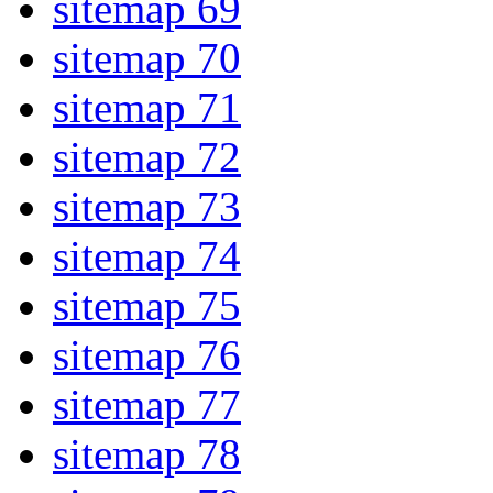
sitemap 69
sitemap 70
sitemap 71
sitemap 72
sitemap 73
sitemap 74
sitemap 75
sitemap 76
sitemap 77
sitemap 78