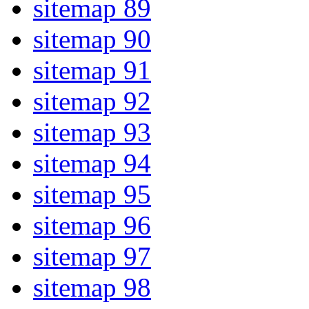
sitemap 89
sitemap 90
sitemap 91
sitemap 92
sitemap 93
sitemap 94
sitemap 95
sitemap 96
sitemap 97
sitemap 98