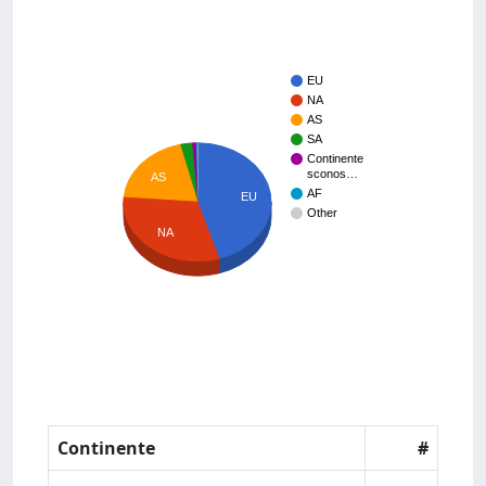
EU
NA
AS
SA
Continente
sconos…
AS
AF
EU
Other
NA
Continente
#