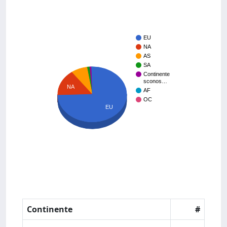
EU
NA
AS
SA
Continente
sconos…
NA
AF
OC
EU
Continente
#