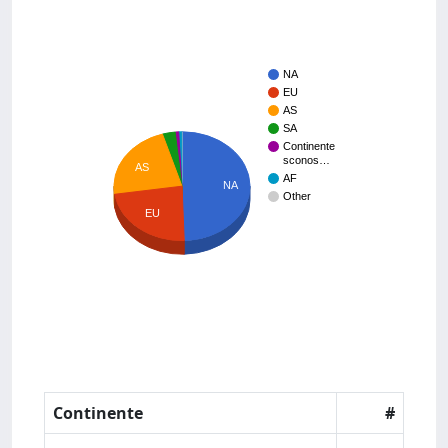
NA
EU
AS
SA
Continente
sconos…
AS
AF
NA
Other
EU
Continente
#