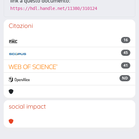
link a questo documento:
https://hdl.handle.net/11380/310124
Citazioni
16
45
41
ND
social impact