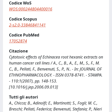
Codice WoS
WOS:000244804400016
Codice Scopus
2-s2.0-33846841141
Codice PubMed
17052874
Citazione
Cytotoxic effects of Echinacea root hexanic extracts on
human cancer cell lines / A., C., B., A., E., M., S., F., M.
C., B., Pellati, F., Benvenuti, S., P., N.. - In: JOURNAL OF
ETHNOPHARMACOLOGY. - ISSN 0378-8741. - STAMPA.
- 110:1(2007), pp. 148-153.
[10.1016/j.jep.2006.09.013]
Tutti gli autori
A., Chicca; B., Adinolfi; E., Martinotti; S., Fogli; M. C.,
Breschi; Pellati, Federica; Benvenuti, Stefania; P., Nieri