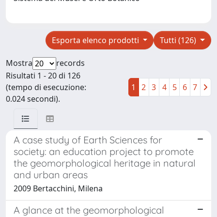
Esporta elenco prodotti
Tutti (126)
Mostra
records
Risultati 1 - 20 di 126
(tempo di esecuzione:
1
2
3
4
5
6
7
0.024 secondi).
A case study of Earth Sciences for
society: an education project to promote
the geomorphological heritage in natural
and urban areas
2009 Bertacchini, Milena
A glance at the geomorphological