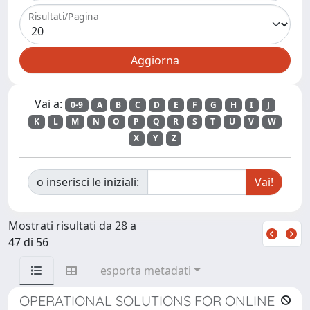
Risultati/Pagina
Vai a:
0-9
A
B
C
D
E
F
G
H
I
J
K
L
M
N
O
P
Q
R
S
T
U
V
W
X
Y
Z
o inserisci le iniziali:
Mostrati risultati da 28 a
47 di 56
esporta metadati
OPERATIONAL SOLUTIONS FOR ONLINE