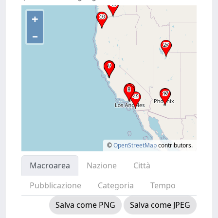
+
–
©
OpenStreetMap
contributors.
Macroarea
Nazione
Città
Pubblicazione
Categoria
Tempo
Salva come PNG
Salva come JPEG