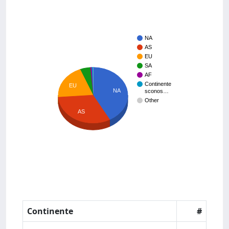
NA
AS
EU
SA
AF
Continente
EU
NA
sconos…
Other
AS
Continente
#