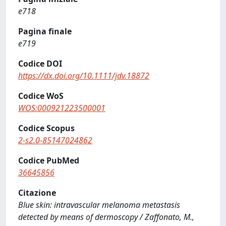
e718
Pagina finale
e719
Codice DOI
https://dx.doi.org/10.1111/jdv.18872
Codice WoS
WOS:000921223500001
Codice Scopus
2-s2.0-85147024862
Codice PubMed
36645856
Citazione
Blue skin: intravascular melanoma metastasis
detected by means of dermoscopy / Zaffonato, M.,