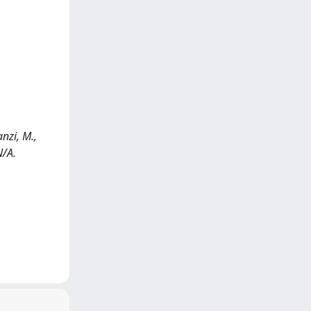
nzi, M.,
N/A.