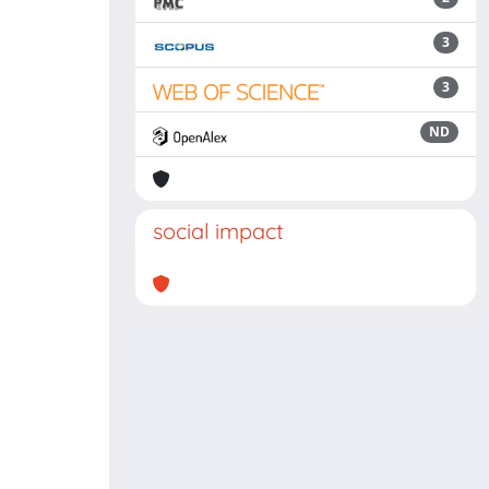
3
3
ND
social impact