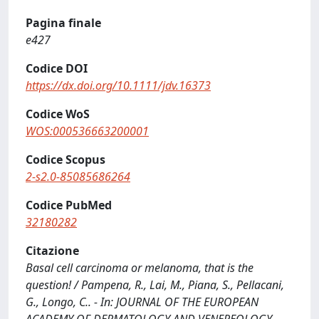
Pagina finale
e427
Codice DOI
https://dx.doi.org/10.1111/jdv.16373
Codice WoS
WOS:000536663200001
Codice Scopus
2-s2.0-85085686264
Codice PubMed
32180282
Citazione
Basal cell carcinoma or melanoma, that is the
question! / Pampena, R., Lai, M., Piana, S., Pellacani,
G., Longo, C.. - In: JOURNAL OF THE EUROPEAN