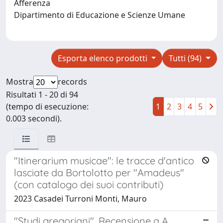
Afferenza
Dipartimento di Educazione e Scienze Umane
Esporta elenco prodotti
Tutti (94)
Mostra
records
Risultati 1 - 20 di 94
(tempo di esecuzione:
1
2
3
4
5
0.003 secondi).
"Itinerarium musicae": le tracce d'antico
lasciate da Bortolotto per "Amadeus"
(con catalogo dei suoi contributi)
2023 Casadei Turroni Monti, Mauro
"Studi gregoriani". Recensione a A.