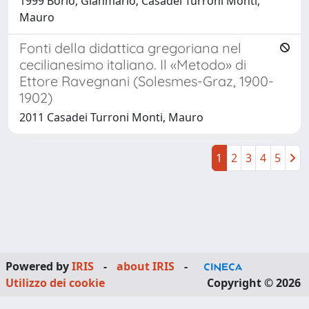
1999 Borio, Gianmario; Casadei Turroni Monti,
Mauro
Fonti della didattica gregoriana nel
cecilianesimo italiano. Il «Metodo» di
Ettore Ravegnani (Solesmes-Graz, 1900-
1902)
2011 Casadei Turroni Monti, Mauro
1
2
3
4
5
Powered by
IRIS
-
about IRIS
-
Utilizzo dei cookie
Copyright © 2026