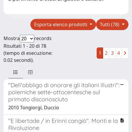
Esporta elenco prodotti
Tutti (78)
Mostra
records
Risultati 1 - 20 di 78
(tempo di esecuzione:
1
2
3
4
0.02 secondi).
"Dell'obbligo di onorare gli italiani illustri":
polemiche sette-ottocentesche sul
primato disconosciuto
2010 Tongiorgi, Duccio
"E libertade / in Erinni cangiò". Monti e la
Rivoluzione