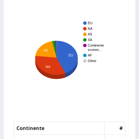
EU
NA
AS
SA
Continente
sconos…
AS
EU
AF
Other
NA
Continente
#