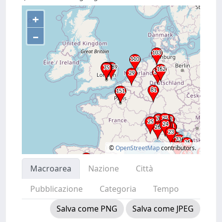
+
–
©
OpenStreetMap
contributors.
Macroarea
Nazione
Città
Pubblicazione
Categoria
Tempo
Salva come PNG
Salva come JPEG