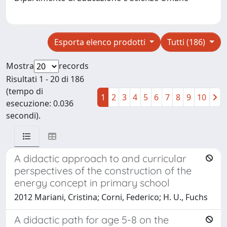
Esporta elenco prodotti
Tutti (186)
Mostra
records
Risultati 1 - 20 di 186
(tempo di
1
2
3
4
5
6
7
8
9
10
esecuzione: 0.036
secondi).
A didactic approach to and curricular
perspectives of the construction of the
energy concept in primary school
2012 Mariani, Cristina; Corni, Federico; H. U., Fuchs
A didactic path for age 5-8 on the