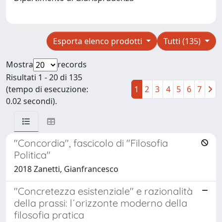
Esporta elenco prodotti
Tutti (135)
Mostra
records
Risultati 1 - 20 di 135
(tempo di esecuzione:
1
2
3
4
5
6
7
0.02 secondi).
"Concordia", fascicolo di "Filosofia
Politica"
2018 Zanetti, Gianfrancesco
"Concretezza esistenziale" e razionalità
della prassi: l´orizzonte moderno della
filosofia pratica