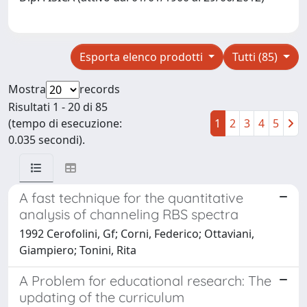
Esporta elenco prodotti
Tutti (85)
Mostra
records
Risultati 1 - 20 di 85
(tempo di esecuzione:
1
2
3
4
5
0.035 secondi).
A fast technique for the quantitative
analysis of channeling RBS spectra
1992 Cerofolini, Gf; Corni, Federico; Ottaviani,
Giampiero; Tonini, Rita
A Problem for educational research: The
updating of the curriculum