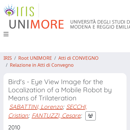
IRIS
Root UNIMORE
Atti di CONVEGNO
Relazione in Atti di Convegno
Bird's - Eye View Image for the
Localization of a Mobile Robot by
Means of Trilateration
SABATTINI, Lorenzo
;
SECCHI,
Cristian
;
FANTUZZI, Cesare
;
2010