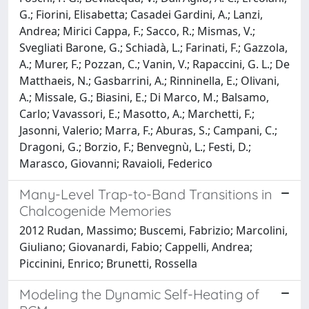
G.; Fiorini, Elisabetta; Casadei Gardini, A.; Lanzi,
Andrea; Mirici Cappa, F.; Sacco, R.; Mismas, V.;
Svegliati Barone, G.; Schiadà, L.; Farinati, F.; Gazzola,
A.; Murer, F.; Pozzan, C.; Vanin, V.; Rapaccini, G. L.; De
Matthaeis, N.; Gasbarrini, A.; Rinninella, E.; Olivani,
A.; Missale, G.; Biasini, E.; Di Marco, M.; Balsamo,
Carlo; Vavassori, E.; Masotto, A.; Marchetti, F.;
Jasonni, Valerio; Marra, F.; Aburas, S.; Campani, C.;
Dragoni, G.; Borzio, F.; Benvegnù, L.; Festi, D.;
Marasco, Giovanni; Ravaioli, Federico
Many-Level Trap-to-Band Transitions in
Chalcogenide Memories
2012 Rudan, Massimo; Buscemi, Fabrizio; Marcolini,
Giuliano; Giovanardi, Fabio; Cappelli, Andrea;
Piccinini, Enrico; Brunetti, Rossella
Modeling the Dynamic Self-Heating of