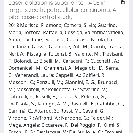
Laser ablation is superior to TACE in
large-sized hepatocellular carcinoma: A
pilot case-control study
2018 Morisco, Filomena; Camera, Silvia; Guarino,
Maria; Tortora, Raffaella; Cossiga, Valentina; Vitiello,
Anna; Cordone, Gabriella; Caporaso, Nicola; Di
Costanzo, Giovan Giuseppe; Zoli, M.; Garuti, Franca;
Neri, A.; Piscaglia, F.; Lenzi, B.; Valente, M.; Trevisani,
F.; Bolondi, L.; Biselli, M.; Caraceni, P.; Cucchetti, A.;
Domenicali, M.; Gramenzi, A.; Magalotti, D.; Serra,
C.; Venerandi, Laura; Cappelli, A.; Golfieri, R.;
Mosconi, C.; Renzulli, M.; Giannini, E. G.; Brunacci,
M.; Moscatelli, A.; Pellegatta, G.; Savarino, V.;
Caturelli, E.; Roselli, P.; Lauria, V.; Pelecca, G.;
Dell'Isola, S.; Ialungo, A. M.; Rastrelli, E.; Cabibbo, G.;
Cammà, C.; Attardo, S.; Rossi, M.; Cavani, G.;
Virdone, R.; Affronti, A.; Nardone, G.; Felder, M.;
Mega, Angela; Ciccarese, F.; Del Poggio, P.; Olmi, S.;
Foschi, F. G.; Bevilacqua, V.; Dall'Aglio, A. C.; Ercolani,