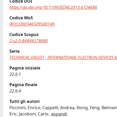
Codice DOI
https://dx.doi.org/10.1109/IEDM.2013.6724686
Codice WoS
WOS:000346509500149
Codice Scopus
2-s2.0-84894378680
Serie
TECHNICAL DIGEST - INTERNATIONAL ELECTRON DEVICES 
Pagina iniziale
22.6.1
Pagina finale
22.6.4
Tutti gli autori
Piccinini, Enrico; Cappelli, Andrea; Xiong, Feng; Behna
Eric; Jacoboni, Carlo
...
espandi