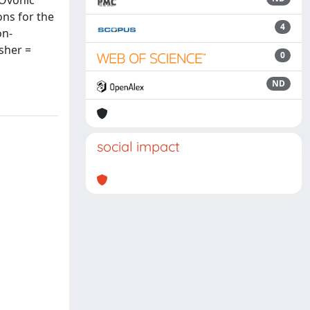
 Ovonic
ons for the
4
on-
isher =
0
ND
social impact