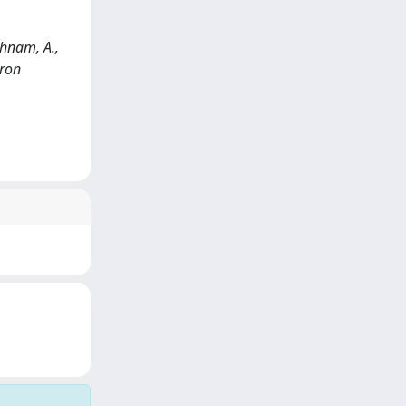
ehnam, A.,
tron