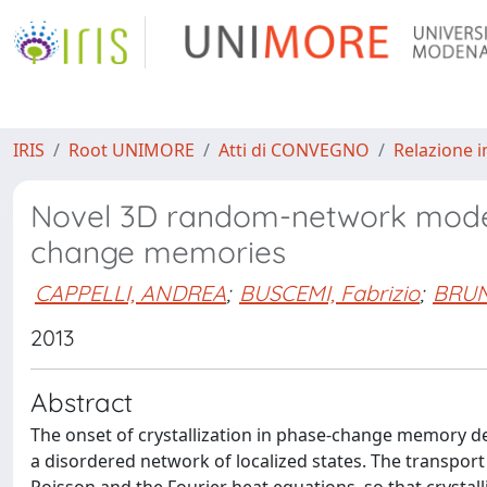
IRIS
Root UNIMORE
Atti di CONVEGNO
Relazione i
Novel 3D random-network model 
change memories
CAPPELLI, ANDREA
;
BUSCEMI, Fabrizio
;
BRUN
2013
Abstract
The onset of crystallization in phase-change memory de
a disordered network of localized states. The transport