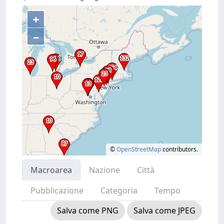
+
–
©
OpenStreetMap
contributors.
Macroarea
Nazione
Città
Pubblicazione
Categoria
Tempo
Salva come PNG
Salva come JPEG