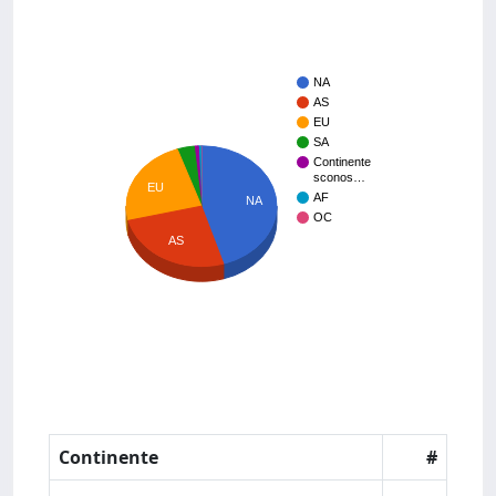
NA
AS
EU
SA
Continente
sconos…
EU
AF
NA
OC
AS
Continente
#