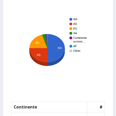
NA
AS
EU
SA
Continente
sconos…
EU
AF
NA
Other
AS
Continente
#