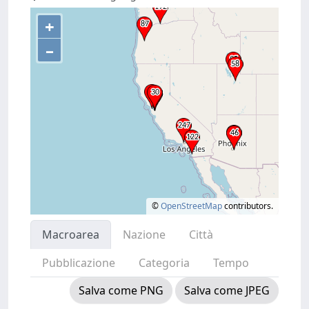
+
–
©
OpenStreetMap
contributors.
Macroarea
Nazione
Città
Pubblicazione
Categoria
Tempo
Salva come PNG
Salva come JPEG