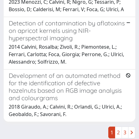
2023 Menozzi, C; Calvini, R; Nigro, G; Tessarin, P;
Bossio, D; Calderisi, M; Ferrari, V; Foca, G; Ulrici, A
Detection of contamination by aflatoxins
on apricot kernels using NIR-
hyperspectral imaging
2014 Calvini, Rosalba; Zivoli, R.; Piemontese, L.;
Ferrari, Carlotta; Foca, Giorgia; Perrone, G.; Ulrici,
Alessandro; Solfrizzo, M.
Development of an automated method
for the identification of defective
hazelnuts based on RGB image analysis
and colourgrams
2018 Giraudo, A.; Calvini, R.; Orlandi, G.; Ulrici, A.;
Geobaldo, F.; Savorani, F.
1
2
3