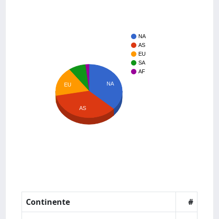
NA
AS
EU
SA
AF
NA
EU
AS
Continente
#