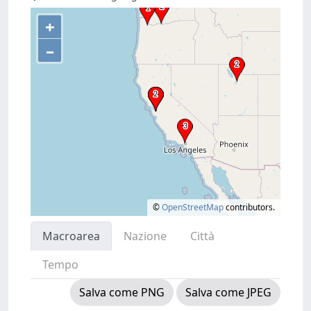
+
–
©
OpenStreetMap
contributors.
Macroarea
Nazione
Città
Tempo
Salva come PNG
Salva come JPEG