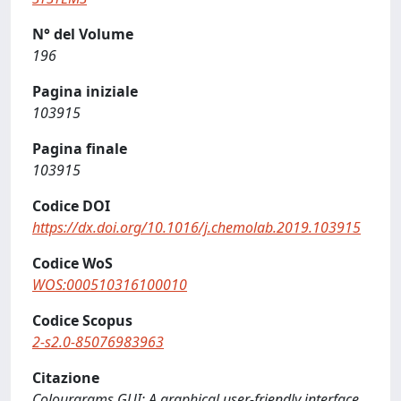
N° del Volume
196
Pagina iniziale
103915
Pagina finale
103915
Codice DOI
https://dx.doi.org/10.1016/j.chemolab.2019.103915
Codice WoS
WOS:000510316100010
Codice Scopus
2-s2.0-85076983963
Citazione
Colourgrams GUI: A graphical user-friendly interface