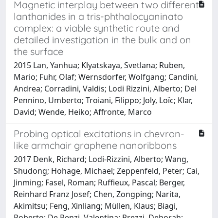
Magnetic interplay between two different
lanthanides in a tris-phthalocyaninato
complex: a viable synthetic route and
detailed investigation in the bulk and on
the surface
2015 Lan, Yanhua; Klyatskaya, Svetlana; Ruben,
Mario; Fuhr, Olaf; Wernsdorfer, Wolfgang; Candini,
Andrea; Corradini, Valdis; Lodi Rizzini, Alberto; Del
Pennino, Umberto; Troiani, Filippo; Joly, Loïc; Klar,
David; Wende, Heiko; Affronte, Marco
Probing optical excitations in chevron-
like armchair graphene nanoribbons
2017 Denk, Richard; Lodi-Rizzini, Alberto; Wang,
Shudong; Hohage, Michael; Zeppenfeld, Peter; Cai,
Jinming; Fasel, Roman; Ruffieux, Pascal; Berger,
Reinhard Franz Josef; Chen, Zongping; Narita,
Akimitsu; Feng, Xinliang; Müllen, Klaus; Biagi,
Roberto; De Renzi, Valentina; Prezzi, Deborah;