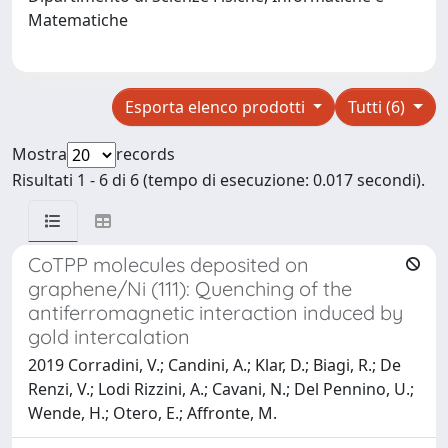
Matematiche
Esporta elenco prodotti
Tutti (6)
Mostra
records
Risultati 1 - 6 di 6 (tempo di esecuzione: 0.017 secondi).
CoTPP molecules deposited on
graphene/Ni (111): Quenching of the
antiferromagnetic interaction induced by
gold intercalation
2019 Corradini, V.; Candini, A.; Klar, D.; Biagi, R.; De
Renzi, V.; Lodi Rizzini, A.; Cavani, N.; Del Pennino, U.;
Wende, H.; Otero, E.; Affronte, M.