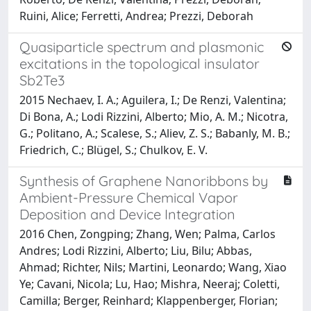
Ruini, Alice; Ferretti, Andrea; Prezzi, Deborah
Quasiparticle spectrum and plasmonic
excitations in the topological insulator
Sb2Te3
2015 Nechaev, I. A.; Aguilera, I.; De Renzi, Valentina;
Di Bona, A.; Lodi Rizzini, Alberto; Mio, A. M.; Nicotra,
G.; Politano, A.; Scalese, S.; Aliev, Z. S.; Babanly, M. B.;
Friedrich, C.; Blügel, S.; Chulkov, E. V.
Synthesis of Graphene Nanoribbons by
Ambient-Pressure Chemical Vapor
Deposition and Device Integration
2016 Chen, Zongping; Zhang, Wen; Palma, Carlos
Andres; Lodi Rizzini, Alberto; Liu, Bilu; Abbas,
Ahmad; Richter, Nils; Martini, Leonardo; Wang, Xiao
Ye; Cavani, Nicola; Lu, Hao; Mishra, Neeraj; Coletti,
Camilla; Berger, Reinhard; Klappenberger, Florian;