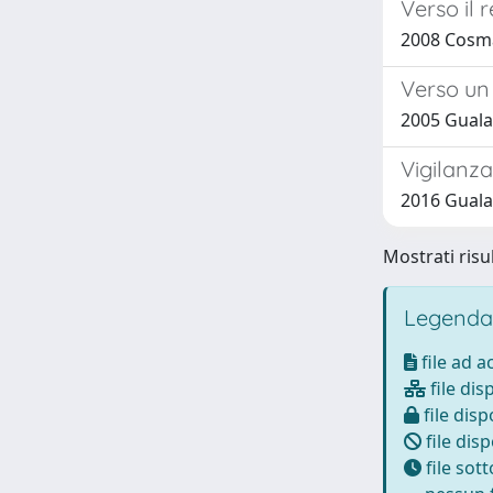
Verso il 
2008 Cosma
Verso un 
2005 Gualan
Vigilanza 
2016 Gualan
Mostrati risul
Legenda
file ad 
file dis
file disp
file disp
file sot