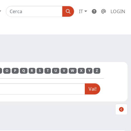
IT
LOGIN
O
P
Q
R
S
T
U
V
W
X
Y
Z