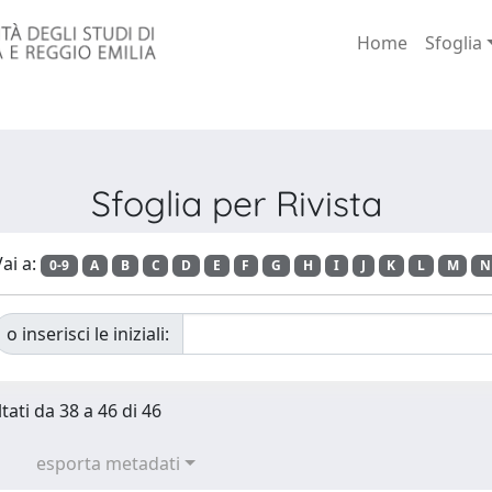
Home
Sfoglia
Sfoglia per Rivista
ai a:
0-9
A
B
C
D
E
F
G
H
I
J
K
L
M
N
o inserisci le iniziali:
tati da 38 a 46 di 46
esporta metadati