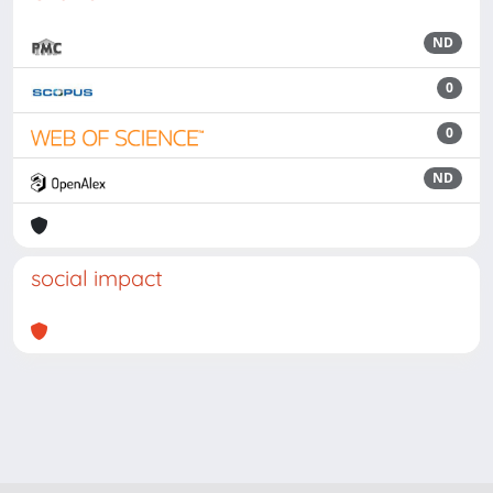
ND
0
0
ND
social impact