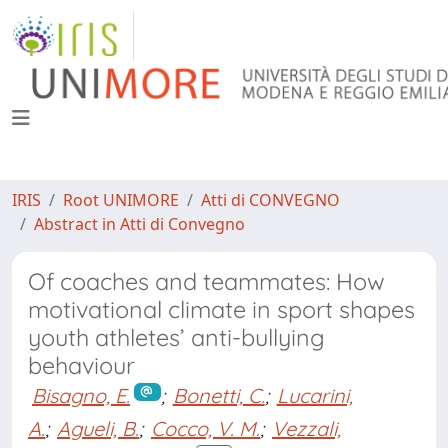
IRIS
Root UNIMORE
Atti di CONVEGNO
Abstract in Atti di Convegno
Of coaches and teammates: How
motivational climate in sport shapes
youth athletes’ anti-bullying
behaviour
Bisagno, E.
;
Bonetti, C.
;
Lucarini,
A.
;
Agueli, B.
;
Cocco, V. M.
;
Vezzali,