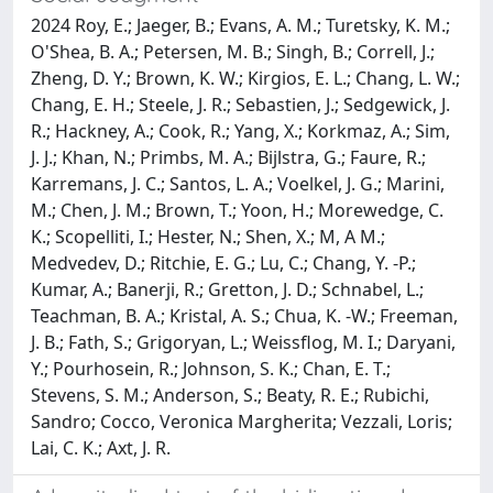
2024 Roy, E.; Jaeger, B.; Evans, A. M.; Turetsky, K. M.;
O'Shea, B. A.; Petersen, M. B.; Singh, B.; Correll, J.;
Zheng, D. Y.; Brown, K. W.; Kirgios, E. L.; Chang, L. W.;
Chang, E. H.; Steele, J. R.; Sebastien, J.; Sedgewick, J.
R.; Hackney, A.; Cook, R.; Yang, X.; Korkmaz, A.; Sim,
J. J.; Khan, N.; Primbs, M. A.; Bijlstra, G.; Faure, R.;
Karremans, J. C.; Santos, L. A.; Voelkel, J. G.; Marini,
M.; Chen, J. M.; Brown, T.; Yoon, H.; Morewedge, C.
K.; Scopelliti, I.; Hester, N.; Shen, X.; M, A M.;
Medvedev, D.; Ritchie, E. G.; Lu, C.; Chang, Y. -P.;
Kumar, A.; Banerji, R.; Gretton, J. D.; Schnabel, L.;
Teachman, B. A.; Kristal, A. S.; Chua, K. -W.; Freeman,
J. B.; Fath, S.; Grigoryan, L.; Weissflog, M. I.; Daryani,
Y.; Pourhosein, R.; Johnson, S. K.; Chan, E. T.;
Stevens, S. M.; Anderson, S.; Beaty, R. E.; Rubichi,
Sandro; Cocco, Veronica Margherita; Vezzali, Loris;
Lai, C. K.; Axt, J. R.