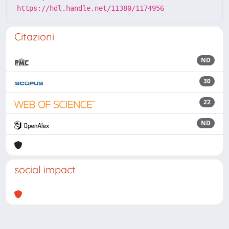
https://hdl.handle.net/11380/1174956
Citazioni
ND
30
22
ND
social impact