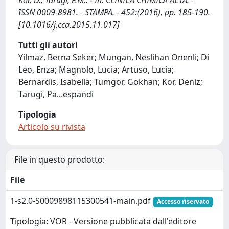
Kor, D., Tarugi, P.M.. - In: CLINICA CHIMICA ACTA. -
ISSN 0009-8981. - STAMPA. - 452:(2016), pp. 185-190.
[10.1016/j.cca.2015.11.017]
Tutti gli autori
Yilmaz, Berna Seker; Mungan, Neslihan Onenli; Di
Leo, Enza; Magnolo, Lucia; Artuso, Lucia;
Bernardis, Isabella; Tumgor, Gokhan; Kor, Deniz;
Tarugi, Pa
...
espandi
Tipologia
Articolo su rivista
File in questo prodotto:
File
1-s2.0-S0009898115300541-main.pdf
Accesso riservato
Tipologia: VOR - Versione pubblicata dall'editore