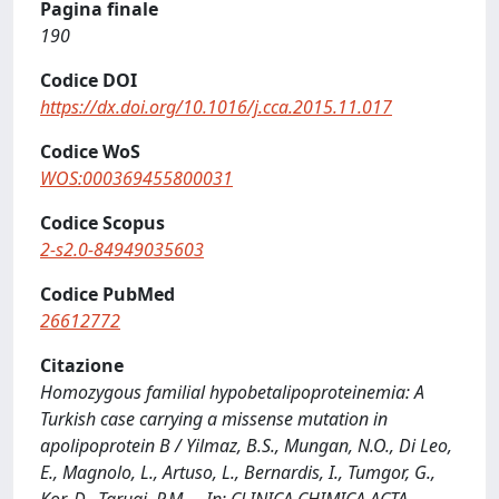
Pagina finale
190
Codice DOI
https://dx.doi.org/10.1016/j.cca.2015.11.017
Codice WoS
WOS:000369455800031
Codice Scopus
2-s2.0-84949035603
Codice PubMed
26612772
Citazione
Homozygous familial hypobetalipoproteinemia: A
Turkish case carrying a missense mutation in
apolipoprotein B / Yilmaz, B.S., Mungan, N.O., Di Leo,
E., Magnolo, L., Artuso, L., Bernardis, I., Tumgor, G.,