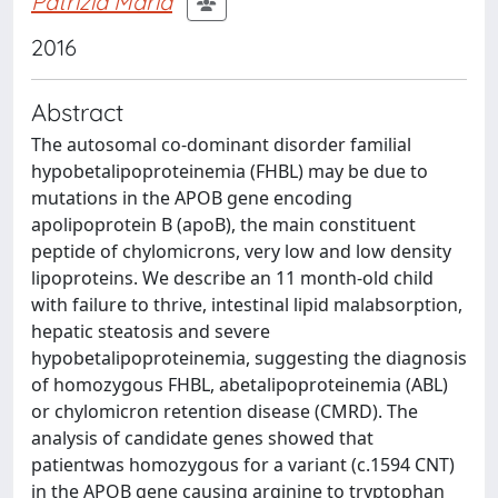
Patrizia Maria
2016
Abstract
The autosomal co-dominant disorder familial
hypobetalipoproteinemia (FHBL) may be due to
mutations in the APOB gene encoding
apolipoprotein B (apoB), the main constituent
peptide of chylomicrons, very low and low density
lipoproteins. We describe an 11 month-old child
with failure to thrive, intestinal lipid malabsorption,
hepatic steatosis and severe
hypobetalipoproteinemia, suggesting the diagnosis
of homozygous FHBL, abetalipoproteinemia (ABL)
or chylomicron retention disease (CMRD). The
analysis of candidate genes showed that
patientwas homozygous for a variant (c.1594 CNT)
in the APOB gene causing arginine to tryptophan