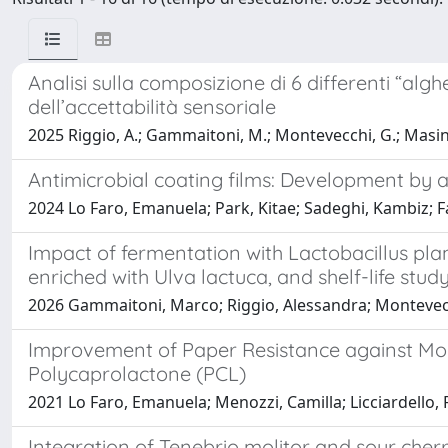
Analisi sulla composizione di 6 differenti “alghe
dell’accettabilità sensoriale
2025 Riggio, A.; Gammaitoni, M.; Montevecchi, G.; Masino, 
Antimicrobial coating films: Development by 
2024 Lo Faro, Emanuela; Park, Kitae; Sadeghi, Kambiz; Fa
Impact of fermentation with Lactobacillus pl
enriched with Ulva lactuca, and shelf-life stud
2026 Gammaitoni, Marco; Riggio, Alessandra; Montevecch
Improvement of Paper Resistance against Moi
Polycaprolactone (PCL)
2021 Lo Faro, Emanuela; Menozzi, Camilla; Licciardello, F
Integration of Tenebrio molitor and sour cherrie