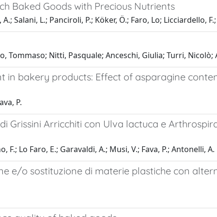
ich Baked Goods with Precious Nutrients
Salani, L.; Panciroli, P.; Köker, Ö.; Faro, Lo; Licciardello, F.; 
Tommaso; Nitti, Pasquale; Anceschi, Giulia; Turri, Nicolò; A
in bakery products: Effect of asparagine content i
ava, P.
di Grissini Arricchiti con Ulva lactuca e Arthrosp
.; Lo Faro, E.; Garavaldi, A.; Musi, V.; Fava, P.; Antonelli, A.
ne e/o sostituzione di materie plastiche con altern