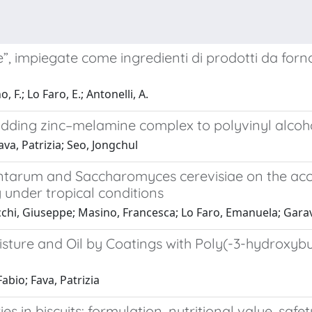
”, impiegate come ingredienti di prodotti da forno. 
F.; Lo Faro, E.; Antonelli, A.
adding zinc–melamine complex to polyvinyl alcoh
va, Patrizia; Seo, Jongchul
antarum and Saccharomyces cerevisiae on the acce
y under tropical conditions
i, Giuseppe; Masino, Francesca; Lo Faro, Emanuela; Garavald
sture and Oil by Coatings with Poly(-3-hydroxy
abio; Fava, Patrizia
s in biscuits: formulation, nutritional value, safet