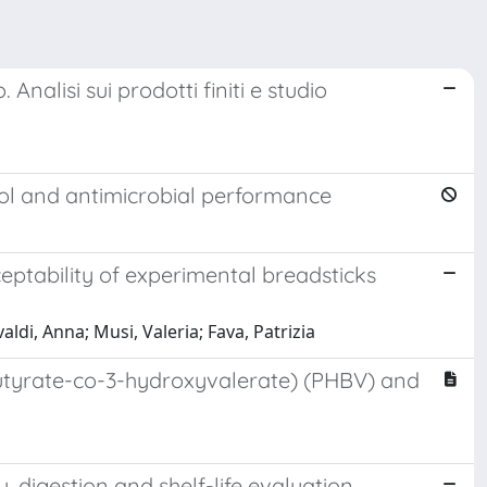
Analisi sui prodotti finiti e studio
ol and antimicrobial performance
ptability of experimental breadsticks
i, Anna; Musi, Valeria; Fava, Patrizia
butyrate-co-3-hydroxyvalerate) (PHBV) and
y, digestion and shelf-life evaluation