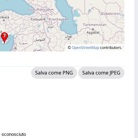
©
OpenStreetMap
contributors.
Salva come PNG
Salva come JPEG
e sconosciuto