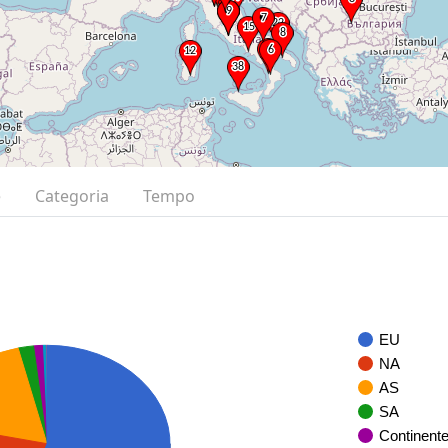
e
Categoria
Tempo
EU
NA
AS
SA
Continent