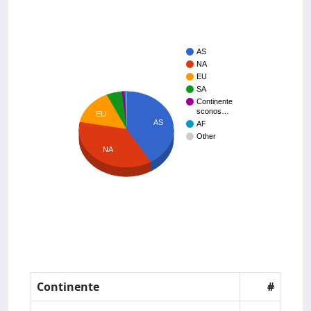
AS
NA
EU
SA
Continente
sconos…
EU
AS
AF
Other
NA
Continente
#