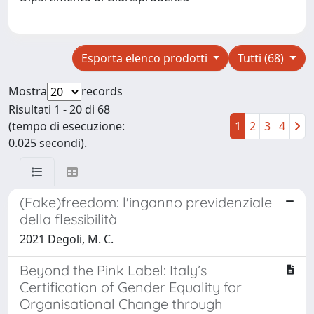
Esporta elenco prodotti
Tutti (68)
Mostra
records
Risultati 1 - 20 di 68
(tempo di esecuzione:
1
2
3
4
0.025 secondi).
(Fake)freedom: l'inganno previdenziale
della flessibilità
2021 Degoli, M. C.
Beyond the Pink Label: Italy’s
Certification of Gender Equality for
Organisational Change through