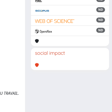
ND
ND
ND
social impact
DU TRAVAIL.