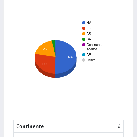
NA
EU
AS
SA
Continente
sconos…
AS
AF
NA
Other
EU
Continente
#