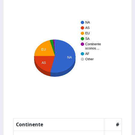
NA
AS
EU
SA
Continente
sconos…
EU
AF
NA
Other
AS
Continente
#