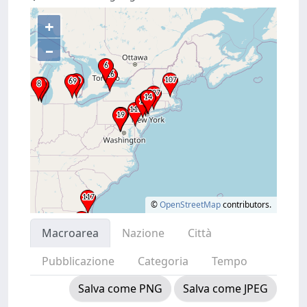
+
–
©
OpenStreetMap
contributors.
Macroarea
Nazione
Città
Pubblicazione
Categoria
Tempo
Salva come PNG
Salva come JPEG