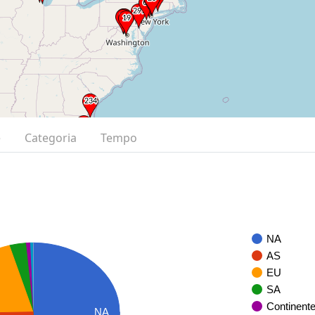
e
Categoria
Tempo
NA
AS
EU
SA
Continent
NA