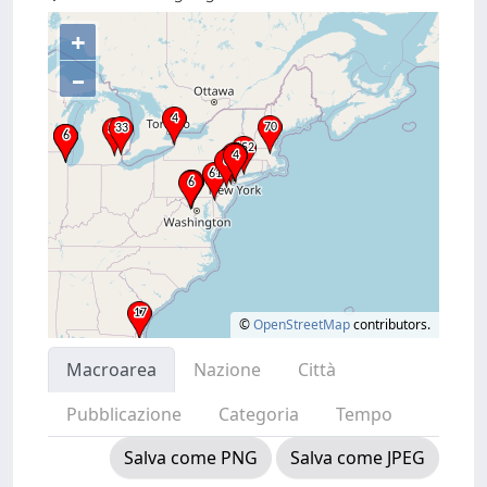
+
–
©
OpenStreetMap
contributors.
Macroarea
Nazione
Città
Pubblicazione
Categoria
Tempo
Salva come PNG
Salva come JPEG