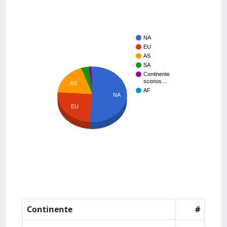
NA
EU
AS
SA
Continente
sconos…
AS
AF
NA
EU
Continente
#