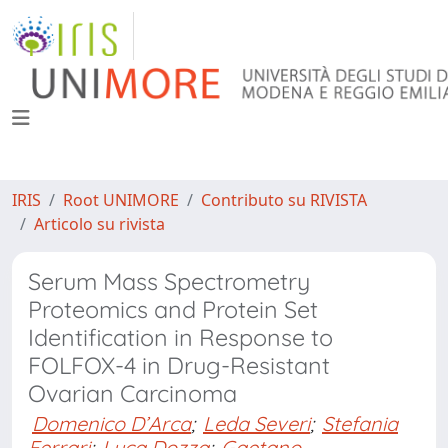
IRIS
Root UNIMORE
Contributo su RIVISTA
Articolo su rivista
Serum Mass Spectrometry
Proteomics and Protein Set
Identification in Response to
FOLFOX-4 in Drug-Resistant
Ovarian Carcinoma
Domenico D’Arca
;
Leda Severi
;
Stefania
Ferrari
;
Luca Dozza
;
Gaetano