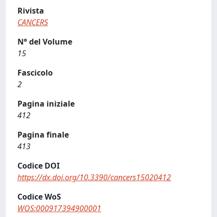
Rivista
CANCERS
N° del Volume
15
Fascicolo
2
Pagina iniziale
412
Pagina finale
413
Codice DOI
https://dx.doi.org/10.3390/cancers15020412
Codice WoS
WOS:000917394900001