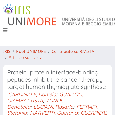
IRIS
Root UNIMORE
Contributo su RIVISTA
Articolo su rivista
Protein–protein interface-binding
peptides inhibit the cancer therapy
target human thymidylate synthase
CARDINALE, Daniela
;
GUAITOLI,
GIAMBATTISTA
;
TONDI,
Donatella
;
LUCIANI, Rosaria
;
FERRARI,
Stefania
;
MARVERTI, Gaetano
;
GUERRIERI,