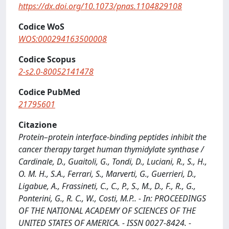
https://dx.doi.org/10.1073/pnas.1104829108
Codice WoS
WOS:000294163500008
Codice Scopus
2-s2.0-80052141478
Codice PubMed
21795601
Citazione
Protein–protein interface-binding peptides inhibit the
cancer therapy target human thymidylate synthase /
Cardinale, D., Guaitoli, G., Tondi, D., Luciani, R., S., H.,
O. M. H., S.A., Ferrari, S., Marverti, G., Guerrieri, D.,
Ligabue, A., Frassineti, C., C., P., S., M., D., F., R., G.,
Ponterini, G., R. C., W., Costi, M.P.. - In: PROCEEDINGS
OF THE NATIONAL ACADEMY OF SCIENCES OF THE
UNITED STATES OF AMERICA. - ISSN 0027-8424. -