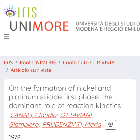
IRIS
Root UNIMORE
Contributo su RIVISTA
Articolo su rivista
On the formation of nickel and
platinum silicide first phase: the
dominant role of reaction kinetics
CANALI, Claudio
;
OTTAVIANI,
Giampiero
;
PRUDENZIATI, Maria
1978