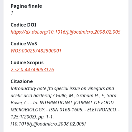
Pagina finale
1
Codice DOI
https://dx.doi.org/10.1016/j.ijfoodmicro.2008.02.005
Codice WoS
WOS:000257482900001
Codice Scopus
2-s2.0-44749083176
Citazione
Introductory note [to special issue on vinegars and
acetic acid bacteria] / Gullo, M., Graham H., F., Sara
Bover, C.. - In: INTERNATIONAL JOURNAL OF FOOD
MICROBIOLOGY. - ISSN 0168-1605. - ELETTRONICO. -
125:1(2008), pp. 1-1.
[10.1016/j.ijfoodmicro.2008.02.005]