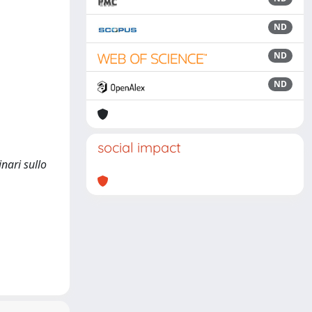
ND
ND
ND
social impact
inari sullo