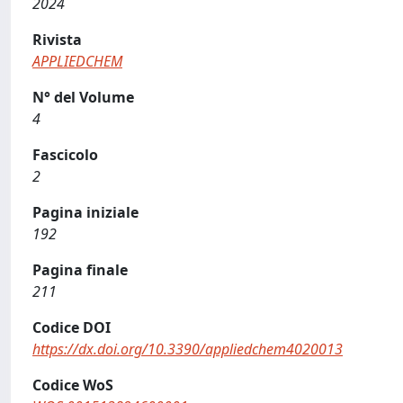
2024
Rivista
APPLIEDCHEM
N° del Volume
4
Fascicolo
2
Pagina iniziale
192
Pagina finale
211
Codice DOI
https://dx.doi.org/10.3390/appliedchem4020013
Codice WoS