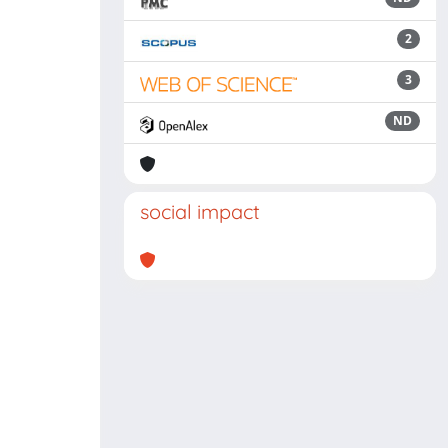
2
3
ND
social impact