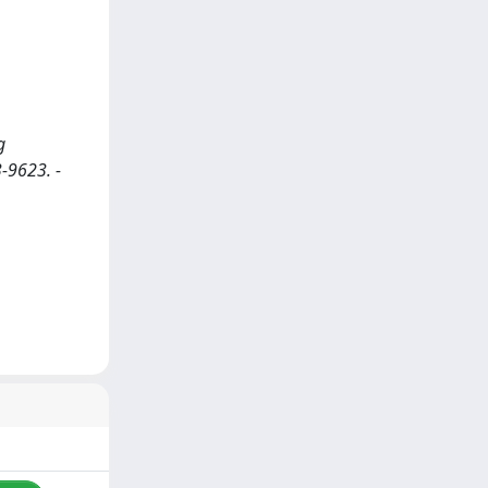
g
3-9623. -