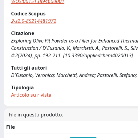
WOS:001513894600001
Codice Scopus
2-s2.0-85214481972
Citazione
Exploring Olive Pit Powder as a Filler for Enhanced Thermal 
Construction / D'Eusanio, V., Marchetti, A., Pastorelli, S., Si
4:2(2024), pp. 192-211. [10.3390/appliedchem4020013]
Tutti gli autori
D'Eusanio, Veronica; Marchetti, Andrea; Pastorelli, Stefano; S
Tipologia
Articolo su rivista
File in questo prodotto:
File