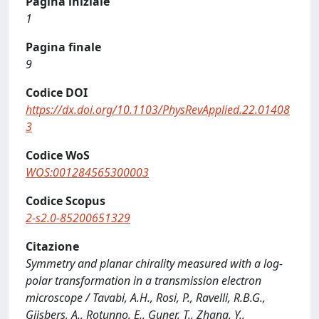
Pagina iniziale
1
Pagina finale
9
Codice DOI
https://dx.doi.org/10.1103/PhysRevApplied.22.01408
3
Codice WoS
WOS:001284565300003
Codice Scopus
2-s2.0-85200651329
Citazione
Symmetry and planar chirality measured with a log-
polar transformation in a transmission electron
microscope / Tavabi, A.H., Rosi, P., Ravelli, R.B.G.,
Gijsbers, A., Rotunno, E., Guner, T., Zhang, Y.,